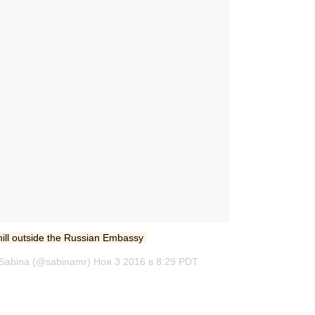
hill outside the Russian Embassy
Sabina (@sabinamr) Ноя 3 2016 в 8:29 PDT