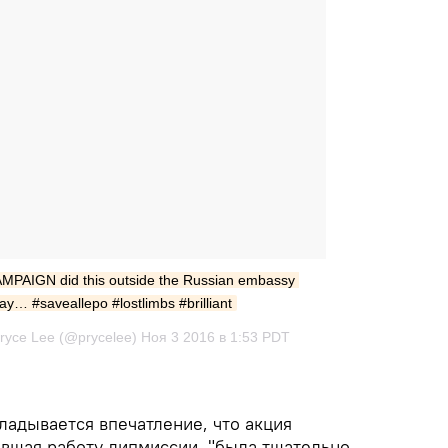
AIGN did this outside the Russian embassy 
ay… #saveallepo #lostlimbs #brilliant
yce Lee (@prycelee) Ноя 3 2016 в 1:53 PDT
ладывается впечатление, что акция
авшая работу дипмиссии, "была тщательно