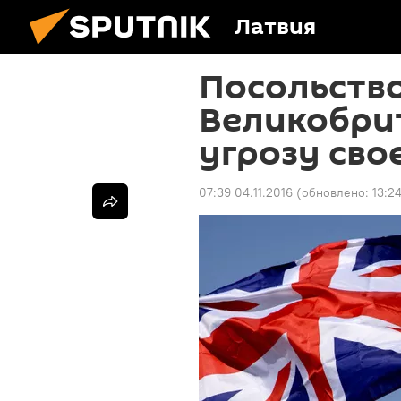
Латвия
Посольство
Великобри
угрозу сво
07:39 04.11.2016
(обновлено:
13:24