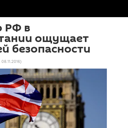
 РФ в
тании ощущает
ей безопасности
 08.11.2016
)