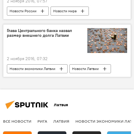
2 ноября 2016, 07:57
Новости России
Новости мира
Россия
Мария Захарова
Эндрю Паркер
MI5
Глава Центрального банка назвал
размер внешнего долга Латвии
2 ноября 2016, 07:32
Новости экономики Латвии
Новости Латвии
Латвия
Банк Латвии
Центральный банк
ВВП
экономика
Илмарс Римшевичс
Латвия
ВСЕ НОВОСТИ
РИГА
ЛАТВИЯ
НОВОСТИ ЭКОНОМИКИ ЛАТ