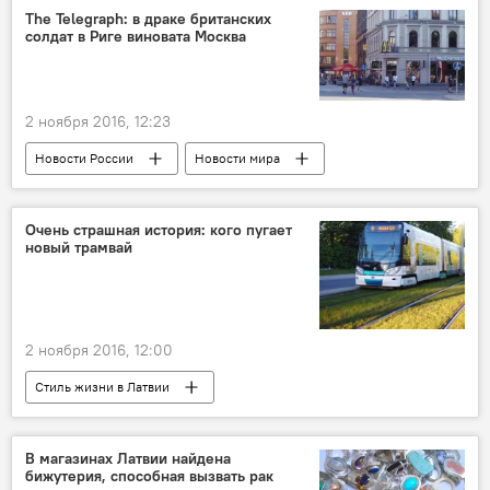
военная техника
The Telegraph: в драке британских
солдат в Риге виновата Москва
2 ноября 2016, 12:23
Новости России
Новости мира
Новости Латвии
Рига
The Telegraph
НАТО
драка
Очень страшная история: кого пугает
новый трамвай
провокация
пресса
Инцидент между солдатом НАТО и парнем в Риге
2 ноября 2016, 12:00
Стиль жизни в Латвии
Новости политики Латвии
Рига
Большое кладбище
Сканстес
В магазинах Латвии найдена
бижутерия, способная вызвать рак
Нил Ушаков
Рижская дума