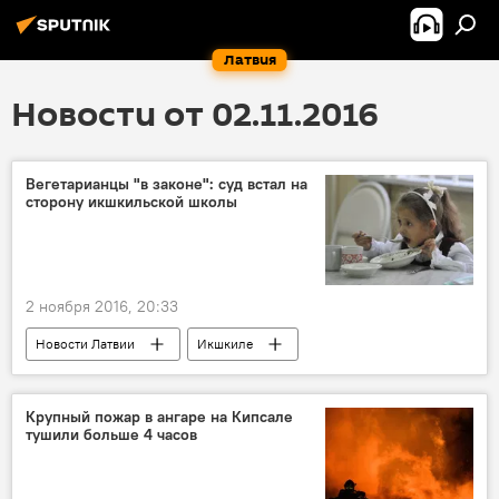
Латвия
Новости от 02.11.2016
Вегетарианцы "в законе": суд встал на
сторону икшкильской школы
2 ноября 2016, 20:33
Новости Латвии
Икшкиле
Икшкильская Свободная школа
Крупный пожар в ангаре на Кипсале
тушили больше 4 часов