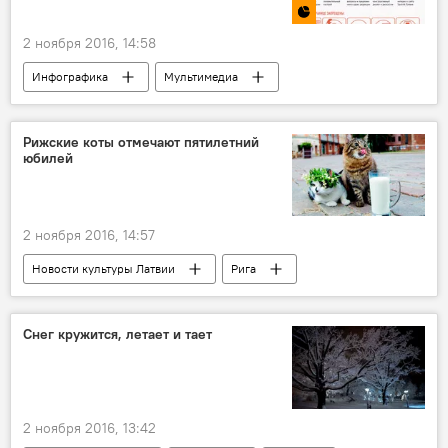
НАТО: побатальонно на восток
2 ноября 2016, 14:58
Инфографика
Мультимедиа
Новости Латвии
Латвия
Sputnik Латвия
Facebook
Рижские коты отмечают пятилетний
юбилей
2 ноября 2016, 14:57
Новости культуры Латвии
Рига
Нил Ушаков
Рижская дума
кот
Снег кружится, летает и тает
2 ноября 2016, 13:42