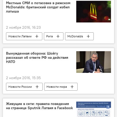
Местные СМИ о потасовке в рижском
McDonalds: британский солдат избил
латыша
2 ноября 2016, 16:23
Новости Латвии
Рига
McDonalds
потасовка
Инцидент между солдатом НАТО и парнем в Риге
Вынужденная оборона: Шойгу
рассказал об ответе РФ на действия
британские солдаты
НАТО
2 ноября 2016, 15:35
Новости России
Новости мира
Россия
Сергей Шойгу
Минобороны РФ
НАТО
Живущие в сети: правила поведения
на странице Sputnik Латвия в Facebook
ответные меры
оборона