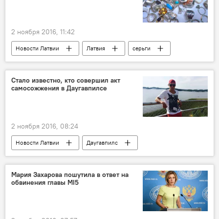
Единство
трамвай
петиция
Хэллоуин
2 ноября 2016, 11:42
Новости Латвии
Латвия
серьги
кольца
бижутерия
Центр защиты прав потребителей (PTAC)
Стало известно, кто совершил акт
самосожжения в Даугавпилсе
2 ноября 2016, 08:24
Новости Латвии
Даугавпилс
Дмитрий Калинин
расследование
Мария Захарова пошутила в ответ на
обвинения главы MI5