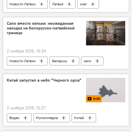
Новости Латвии
Латвия
снег
погода
Погода в Латвии
Сало вместо кильки: неожиданная
находка на белорусско-латвийской
границе
2 ноября 2016, 13:24
Новости Латвии
Беларусь
сало
килька
Китай запустил в небо "Черного орла"
0:30
2 ноября 2016, 12:27
Видео
Мультимедиа
Китай
Chengdu J-20
истребитель