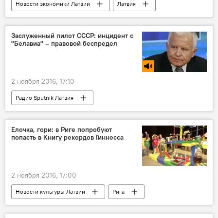
Новости экономики Латвии
Латвия
Янис Дуклавс
продовольственное эмбарго
Министерство земледелия
Заслуженный пилот СССР: инцидент с
"Белавиа" – правовой беспредел
2 ноября 2016, 17:10
Радио Sputnik Латвия
Елочка, гори: в Риге попробуют
попасть в Книгу рекордов Гиннесса
2 ноября 2016, 17:00
Новости культуры Латвии
Рига
Рижская дума
Книга рекордов Гиннесса