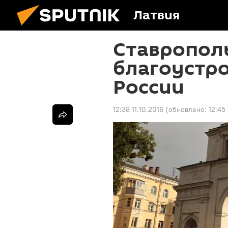
Латвия
Ставропол
благоустр
России
12:38 11.10.2016
(обновлено:
12:45 