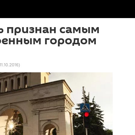
ь признан самым
оенным городом
11.10.2016
)