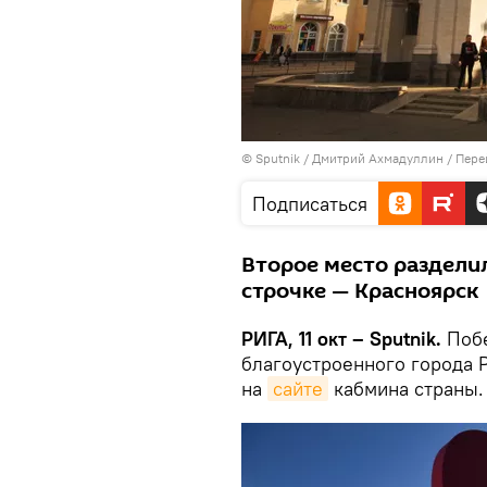
© Sputnik / Дмитрий Ахмадуллин
/
Пере
Подписаться
Второе место разделил
строчке — Красноярск
РИГА, 11 окт – Sputnik.
Побе
благоустроенного города 
на
сайте
кабмина страны.