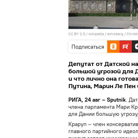
CC BY 2.0
/
wikipedia / eimoberg
/
Christ
Подписаться
Депутат от Датской на
большой угрозой для Д
и что лично она готов
Путина, Марин Ле Пен 
РИГА, 24 авг – Sputnik
. Да
члена парламента Мари Кра
для Дании большую угрозу
Краруп – член консерватив
главного партийного идео