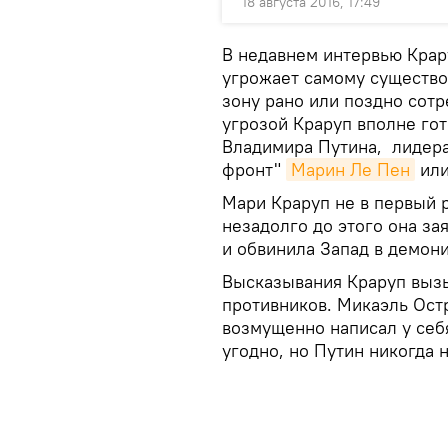
18 августа 2016, 17:49
В недавнем интервью Крару
угрожает самому существо
зону рано или поздно сотр
угрозой Краруп вполне го
Владимира Путина, лидер
фронт"
Марин Ле Пен
или
Мари Краруп не в первый 
незадолго до этого она за
и обвинила Запад в демон
Высказывания Краруп выз
противников. Микаэль Ост
возмущенно написал у себя
угодно, но Путин никогда 