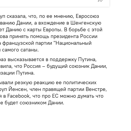
п сказала, что, по ее мнению, Евросоюз
ванию Дании, а вхождение в Шенгенскую
ет Данию с карты Европы. В борьбе с этой
това принять помощь президента России
а французской партии "Национальный
 самого сатаны.
раз высказывается в поддержку Путина,
явила, что Россия – будущий союзник Дании,
изации Путина.
ывали резкую реакцию ее политических
руп Йенсен, член правящей партии Венстре,
 в Facebook, что про ЕС можно думать что
не будет союзником Дании.