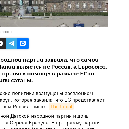
iansborg
родной партии заявила, что самой
ании является не Россия, а Евросоюз,
а принять помощь в развале ЕС от
или сатаны.
тские политики возмущены заявлением
руп, которая заявила, что ЕС представляет
, чем Россия, пишет
The Local
.
ной Датской народной партии и дочь
лога Сёрена Крарупа. В программу партии