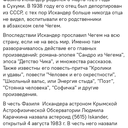
в Сухуми. В 1938 году его отец был депортирован
из СССР, с тех пор Искандер больше никогда отца
не видел, воспитывали его родственники
в абзахском селе Чегем.
Впоследствии Искандер прославил Чегем на всю
страну, если не на весь мир. Именно там
разворачивалось действие его главных
произведений: романа-эпопея "Сандро из Чегема",
эпоса "Детство Чика", и множества рассказов.
Также известны его повесть-притча "Кролики
и удавы", повести "Человек и его окрестности",
"Школьный вальс, или Энергия стыда", "Поэт",
"Стоянка человека", "Софичка" и другие
произведения.
В честь Фазиля Искандера астроном Крымской
Астрофизической Обсерватории Людмила
Карачкина назвала астероид (5615) Iskander,
открытый 4 августа 1983 г. В честь него назвали