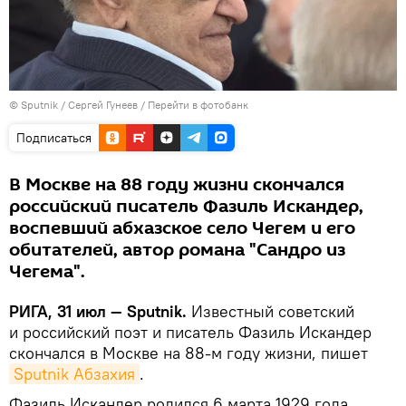
© Sputnik / Сергей Гунеев
/
Перейти в фотобанк
Подписаться
В Москве на 88 году жизни скончался
российский писатель Фазиль Искандер,
воспевший абхазское село Чегем и его
обитателей, автор романа "Сандро из
Чегема".
РИГА, 31 июл — Sputnik.
Известный советский
и российский поэт и писатель Фазиль Искандер
скончался в Москве на 88-м году жизни, пишет
Sputnik Абзахия
.
Фазиль Искандер родился 6 марта 1929 года