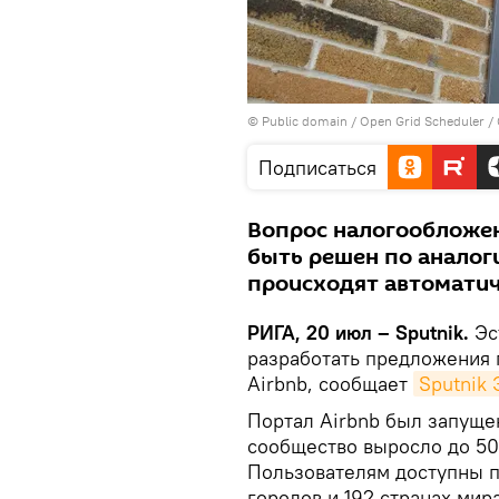
©
Public domain / Open Grid Scheduler / 
Подписаться
Вопрос налогообложен
быть решен по аналоги
происходят автоматич
РИГА, 20 июл – Sputnik.
Эс
разработать предложения
Airbnb, сообщает
Sputnik 
Портал Airbnb был запущен
сообщество выросло до 50
Пользователям доступны п
городов и 192 странах мира