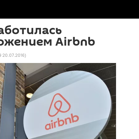
аботилась
ожением Airbnb
9 20.07.2016
)