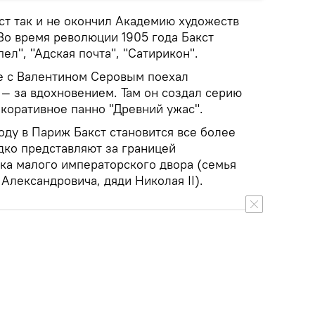
ст так и не окончил Академию художеств
Во время революции 1905 года Бакст
ел", "Адская почта", "Сатирикон".
те с Валентином Серовым поехал
 — за вдохновением. Там он создал серию
коративное панно "Древний ужас".
году в Париж Бакст становится все более
дко представляют за границей
ка малого императорского двора (семья
Александровича, дяди Николая II).