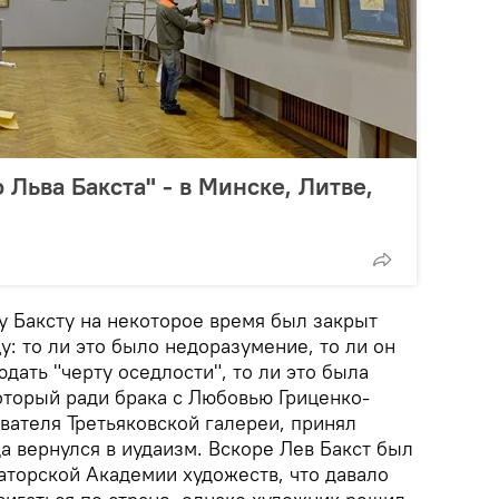
 Льва Бакста" - в Минске, Литве,
ду Баксту на некоторое время был закрыт
у: то ли это было недоразумение, то ли он
дать "черту оседлости", то ли это была
 который ради брака с Любовью Гриценко-
вателя Третьяковской галереи, принял
а вернулся в иудаизм. Вскоре Лев Бакст был
торской Академии художеств, что давало