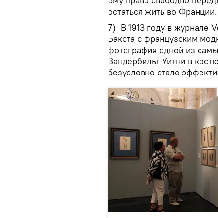
ему право свободно перед
остаться жить во Франции.
7) В 1913 году в журнале 
Бакста с французским мо
фотография одной из сам
Вандербильт Уитни в костю
безусловно стало эффекти