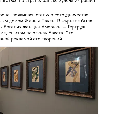
вигаться по стране, однако художник решил
Vogue появилась статья о сотрудничестве
дным домом Жанны Пакен. В журнале была
ых богатых женщин Америки — Гертруды
ме, сшитом по эскизу Бакста. Это
вной рекламой его творений.