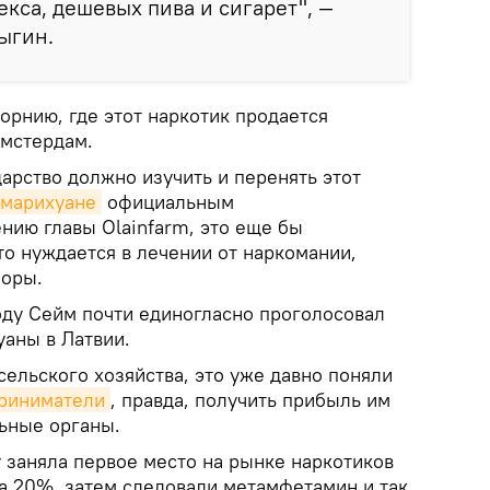
екса, дешевых пива и сигарет", —
ыгин.
орнию, где этот наркотик продается
Амстердам.
дарство должно изучить и перенять этот
 марихуане
официальным
нию главы Olainfarm, это еще бы
то нуждается в лечении от наркомании,
боры.
оду Сейм почти единогласно проголосовал
уаны в Латвии.
сельского хозяйства, это уже давно поняли
риниматели
, правда, получить прибыль им
ьные органы.
 заняла первое место на рынке наркотиков
ла 20%, затем следовали метамфетамин и так