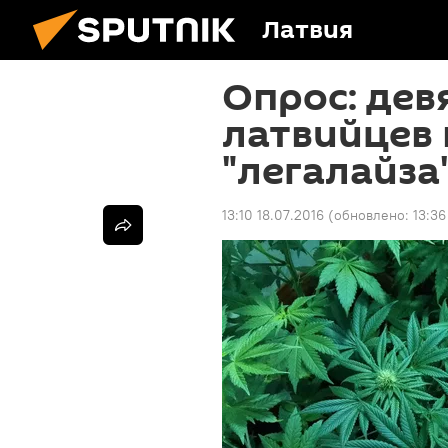
Латвия
Опрос: дев
латвийцев
"легалайза
13:10 18.07.2016
(обновлено:
13:36