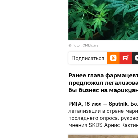
© Foto :
CMElixirs
Подписаться
Ранее глава фармацев
предложил легализова
бы бизнес на марихуа
РИГА, 18 июл — Sputnik.
Бол
легализации в стране мари
последнего опроса, руков
мнения SKDS Арнис Какти