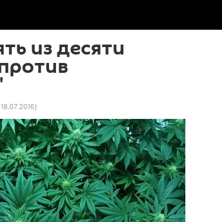
ять из десяти
 против
"
 18.07.2016
)