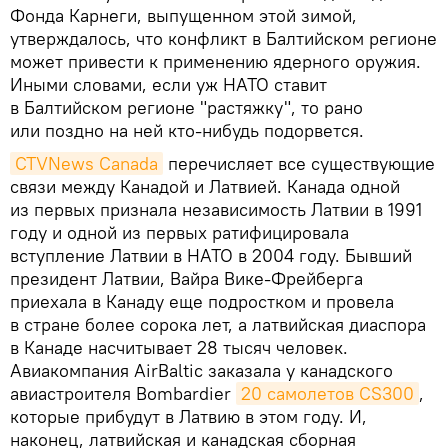
Фонда Карнеги, выпущенном этой зимой,
утверждалось, что конфликт в Балтийском регионе
может привести к применению ядерного оружия.
Иными словами, если уж НАТО ставит
в Балтийском регионе "растяжку", то рано
или поздно на ней кто-нибудь подорвется.
CTVNews Canada
перечисляет все существующие
связи между Канадой и Латвией. Канада одной
из первых признала независимость Латвии в 1991
году и одной из первых ратифицировала
вступление Латвии в НАТО в 2004 году. Бывший
президент Латвии, Вайра Вике-Фрейберга
приехала в Канаду еще подростком и провела
в стране более сорока лет, а латвийская диаспора
в Канаде насчитывает 28 тысяч человек.
Авиакомпания AirBaltic заказала у канадского
авиастроителя Bombardier
20 самолетов CS300
,
которые прибудут в Латвию в этом году. И,
наконец, латвийская и канадская сборная