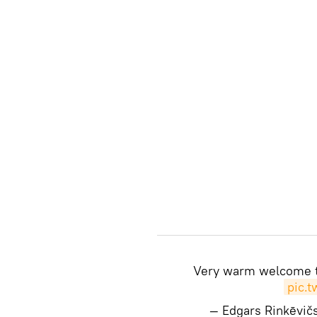
Very warm welcome to
pic.
— Edgars Rinkēvič