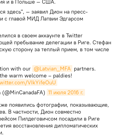
ия и в Польше — США.
я здесь", — заявил Дион на пресс-
и с главой МИД Латвии Эдгарсом
лился в своем аккаунте в Twitter
ющей пребывание делегации в Риге. Стефан
скую сторону за теплый прием, в том числе
tion with our
@Latvian_MFA
partners.
 the warm welcome – paldies!
twitter.com/VIkYifeOuU
on (@MinCanadaFA)
11 июля 2016 г.
кже появились фотографии, показывающие,
ев. В частности, Дион совместно
рейсом Пилдеговичсом посадили в Риге
летия восстановления дипломатических
и.