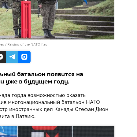
s / Raising of the NATO flag
ьный батальон появится на
и уже в будущем году.
ада горда возможностью оказать
вив многонациональный батальон НАТО
истр иностранных дел Канады Стефан Дион
ита в Латвию.