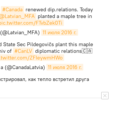
&
#Canada
renewed dip.relations. Today
@Latvian_MFA
planted a maple tree in
pic.twitter.com/FTvbZek0Ti
A (@Latvian_MFA)
11 июля 2016 г.
 State Sec Pildegovičs plant this maple
niv of
#CanLV
diplomatic relations🇨🇦
c.twitter.com/ZFIeywmHWo
via (@CanadaLatvia)
11 июля 2016 г.
стрировал, как тепло встретил друга