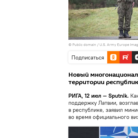
©
Public domain / U.S. Army Europe Image
Подписаться
Новый многонационал
территории республик
РИГА, 12 июл — Sputnik.
Кан
поддержку Латвии, возгла
в республике, заявил мин
во время официального виз