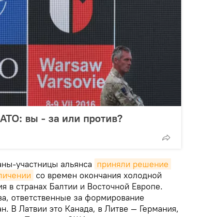
ТО: вы - за или против?
аны-участницы альянса
приняли решение 
личении
со времен окончания холодной
я в странах Балтии и Восточной Европе.
ва, ответственные за формирование
н. В Латвии это Канада, в Литве — Германия,