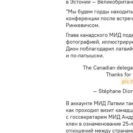
в Эстонии — Великобритан
"Мы будем горды находитьс
конференции после встреч
Ринкевичсом.
Глава канадского МИД поде
фотографией, иллюстриру
Дион поблагодарил латвий
и по-латышски.
The Canadian delega
Thanks for
pic.
— Stéphane Di
В аккаунте МИД Латвии та
как проходил визит канадц
с госсекретарем МИД Анд
клен в ознаменование 25-
отношений между странам