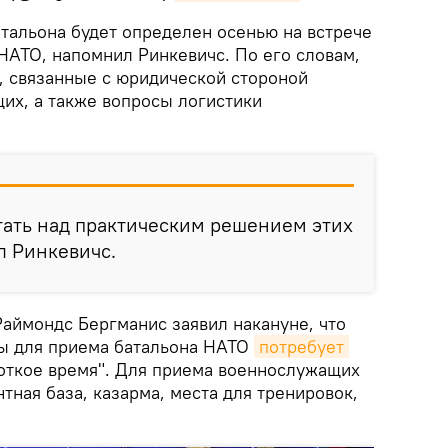
атальона будет определен осенью на встрече
НАТО, напомнил Ринкевичс. По его словам,
и, связанные с юридической стороной
х, а также вопросы логистики
тать над практическим решением этих
л Ринкевичс.
аймондс Бергманис заявил накануне, что
ы для приема батальона НАТО
потребует 
откое время". Для приема военнослужащих
ная база, казарма, места для тренировок,