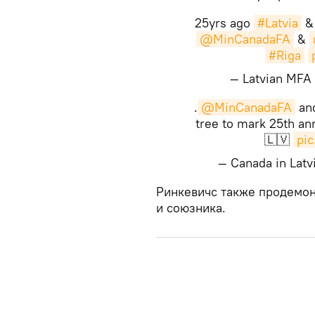
25yrs ago
#Latvia
@MinCanadaFA
&
#Riga
— Latvian MF
.
@MinCanadaFA
and
tree to mark 25th an
🇱🇻
pi
— Canada in Lat
​Ринкевичс также продемон
и союзника.