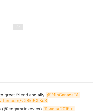
 great friend and ally
@MinCanadaFA
twitter.com/vG8k9CLKuS
s (@edgarsrinkevics)
11 июля 2016 г.