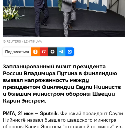
©
REUTERS
/ LEHTIKUVA
Подписаться
Запланированный визит президента
России Владимира Путина в Финляндию
вызвал напряженность между
президентом Финляндии Саули Ниинисте
и бывшим министром обороны Швеции
Карин Энстрем.
РИГА, 21 июн — Sputnik.
Финский президент Саули
Нийнистё назвал бывшего шведского министра
обороны Карин Энстрем "отставшей от жизни" из-