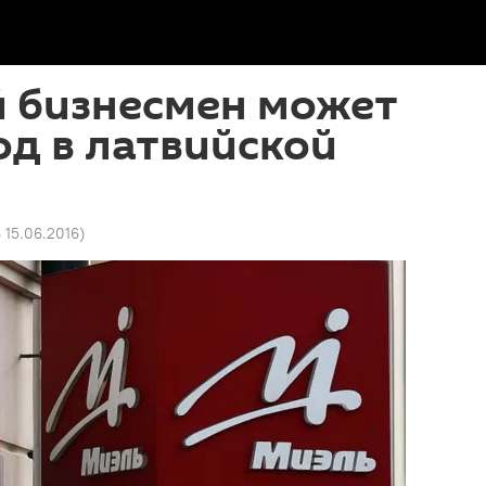
й бизнесмен может
од в латвийской
6 15.06.2016
)