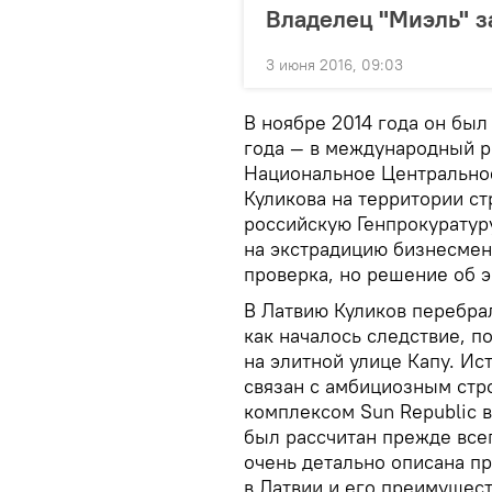
Владелец "Миэль" з
3 июня 2016, 09:03
В ноябре 2014 года он был
года — в международный р
Национальное Центрально
Куликова на территории ст
российскую Генпрокуратуру
на экстрадицию бизнесмен
проверка, но решение об э
В Латвию Куликов перебрал
как началось следствие, 
на элитной улице Капу. Ис
связан с амбициозным ст
комплексом Sun Republic 
был рассчитан прежде всег
очень детально описана п
в Латвии и его преимущес