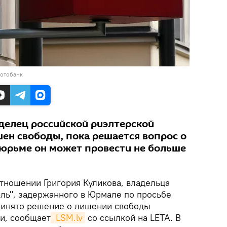
фотобанк
аделец российской риэлтерской
шен свободы, пока решается вопрос о
 тюрьме он может провести не больше
отношении Григория Куликова, владельца
ль", задержанного в Юрмале по просьбе
ринято решение о лишении свободы
и, сообщает
 LSM.lv
со ссылкой на LETA. В