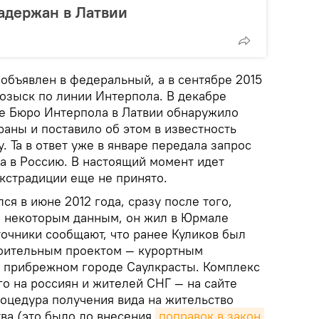
адержан в Латвии
 объявлен в федеральный, а в сентябре 2015
озыск по линии Интерпола. В декабре
е Бюро Интерпола в Латвии обнаружило
раны и поставило об этом в известность
. Та в ответ уже в январе передала запрос
а в Россию. В настоящий момент идет
кстрадиции еще не принято.
ся в июне 2012 года, сразу после того,
по некоторым данным, он жил в Юрмале
точники сообщают, что ранее Куликов был
роительным проектом — курортным
в прибрежном городе Саулкрасты. Комплекс
о на россиян и жителей СНГ — на сайте
роцедура получения вида на жительство
тва (это было до внесения
поправок в закон 