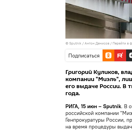
© Sputnik / Антон Денисов
/
Перейти в 
Подписаться
Григорий Куликов, вл
компании "Миэль", ли
его выдаче России. В
года.
РИГА, 15 июн – Sputnik
. В 
российской компании "Миэ
Генпрокуратуры России, п
на время процедуры выдач