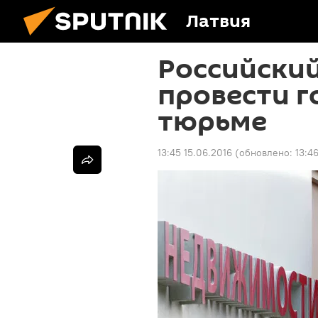
Латвия
Российски
провести г
тюрьме
13:45 15.06.2016
(обновлено:
13:4