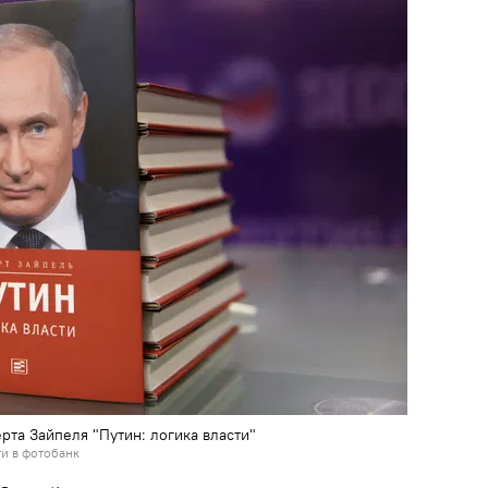
рта Зайпеля "Путин: логика власти"
и в фотобанк