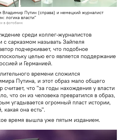
 Владимир Путин (справа) и немецкий журналист
н: логика власти"
и в фотобанк
уждение среди коллег-журналистов
и с сарказмом называть Зайпеля
автор подчеркивает, что подобное
, поскольку целью его является поддержание
ссией и Германией.
 длительного времени сложился
мира Путина, и этот образ мало общего
р считает, что "за годы нахождения у власти
о, что он из человека превратился в образ,
орым угадывается огромный пласт истории,
, какая она есть".
ткое время вышла уже пятым изданием.