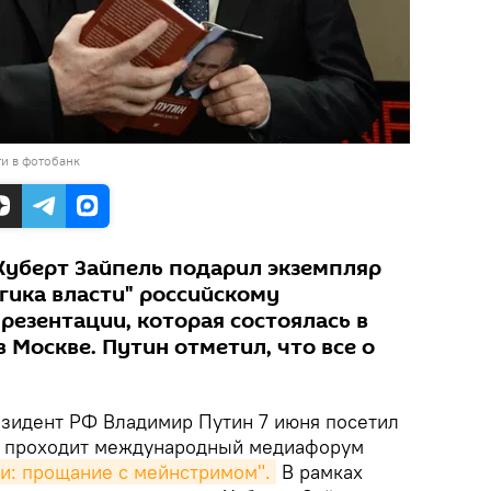
и в фотобанк
уберт Зайпель подарил экземпляр
огика власти" российскому
резентации, которая состоялась в
в Москве. Путин отметил, что все о
езидент РФ Владимир Путин 7 июня посетил
де проходит международный медиафорум
и: прощание с мейнстримом".
В рамках