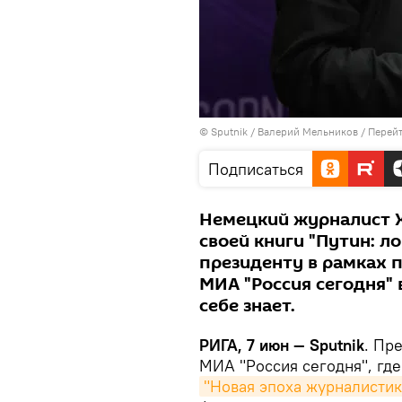
© Sputnik / Валерий Мельников
/
Перейт
Подписаться
Немецкий журналист Х
своей книги "Путин: л
президенту в рамках п
МИА "Россия сегодня" 
себе знает.
РИГА, 7 июн — Sputnik
. Пр
МИА "Россия сегодня", г
"Новая эпоха журналистик