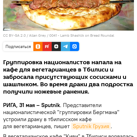
CC BY-SA 2.0
/
Allan Grey
/
0041 - Lamb Shashlik on Bread Roundal
Подписаться
Группировка националистов напала на
кафе для вегетарианцев в Тбилиси и
забросала присутствующих сосисками и
шашлыком. Во время драки два подростка
получили ножевые ранения.
РИГА, 31 мая – Sputnik
. Представители
националистической "группировки Бергмана"
устроили драку в тбилисском кафе
для вегетарианцев, пишет
Sputnik Грузия
.
В вегетарианское кафе "Киви" в Тбилиси ворвалась