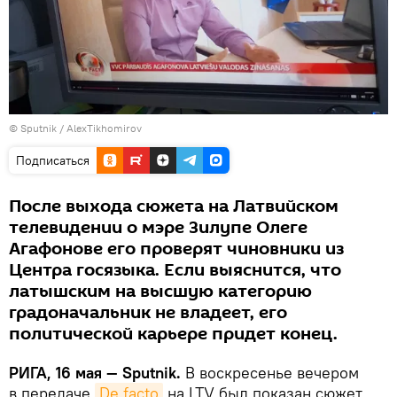
© Sputnik / AlexTikhomirov
Подписаться
После выхода сюжета на Латвийском
телевидении о мэре Зилупе Олеге
Агафонове его проверят чиновники из
Центра госязыка. Если выяснится, что
латышским на высшую категорию
градоначальник не владеет, его
политической карьере придет конец.
РИГА, 16 мая — Sputnik.
В воскресенье вечером
в передаче
De facto
на LTV был показан сюжет