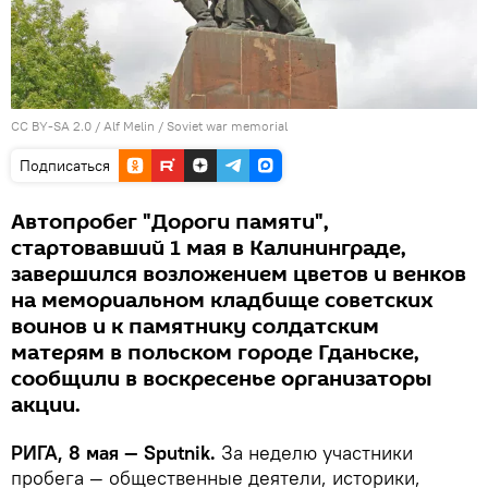
CC BY-SA 2.0
/
Alf Melin
/
Soviet war memorial
Подписаться
Автопробег "Дороги памяти",
стартовавший 1 мая в Калининграде,
завершился возложением цветов и венков
на мемориальном кладбище советских
воинов и к памятнику солдатским
матерям в польском городе Гданьске,
сообщили в воскресенье организаторы
акции.
РИГА, 8 мая — Sputnik.
За неделю участники
пробега — общественные деятели, историки,