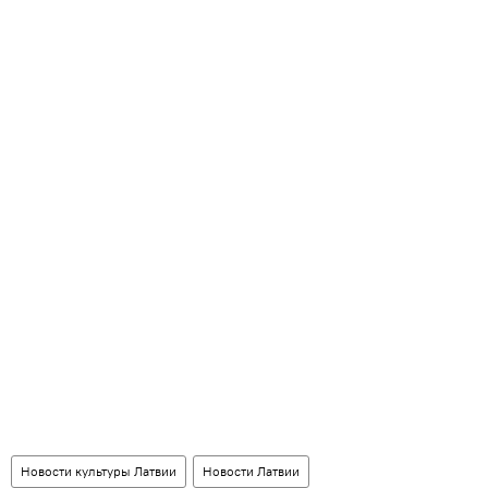
Новости культуры Латвии
Новости Латвии