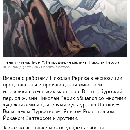
"Тень учителя. Тибет". Репродукция картины Николая Рериха
© Sputnik / Ignatovich
/
Перейти в фотобанк
Вместе с работами Николая Рериха в экспозиции
представлены и произведения живописи
и графики латышских мастеров. В петербургский
период жизни Николай Рерих общался со многими
художниками и деятелями культуры из Латвии −
Вилхелмом Пурвитисом, Янисом Розенталсом,
Йоханом Валтерсом и другими.
Также на выставке можно увидеть работы