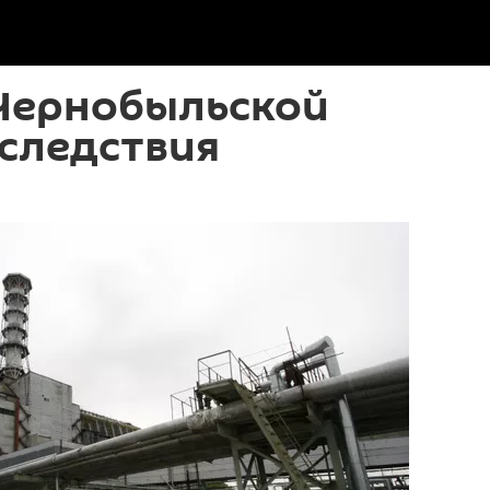
 Чернобыльской
оследствия