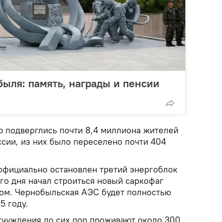
быля: память, награды и пенсии
 подверглись почти 8,4 миллиона жителей
ссии, из них было переселено почти 404
 официально остановлен третий энергоблок
го дня начал строиться новый саркофаг
ом. Чернобыльская АЭС будет полностью
5 году.
тчуждения до сих пор проживают около 300