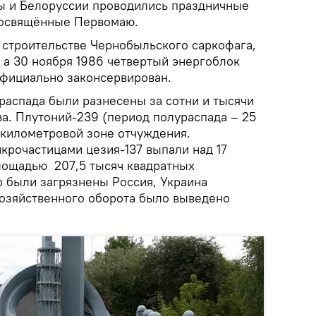
ы и Белоруссии проводились праздничные
посвящённые Первомаю.
о строительстве Чернобыльского саркофага,
, а 30 ноября 1986 четвертый энергоблок
фициально законсервирован.
распада были разнесены за сотни и тысячи
ва. Плутоний-239 (период полураспада – 25
-километровой зоне отчуждения.
крочастицами цезия-137 выпали над 17
лощадью 207,5 тысяч квадратных
о были загрязнены Россия, Украина
хозяйственного оборота было выведено