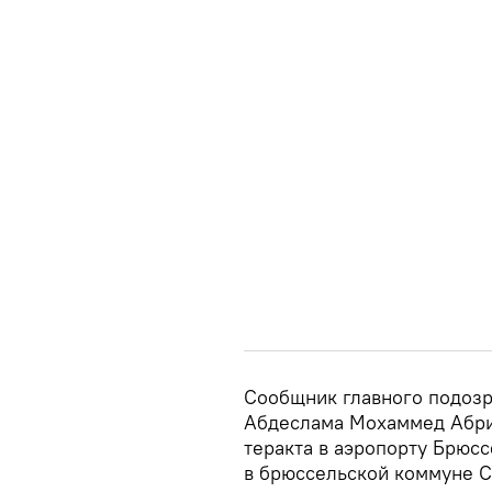
Сообщник главного подозр
Абдеслама Мохаммед Абри
теракта в аэропорту Брюс
в брюссельской коммуне С