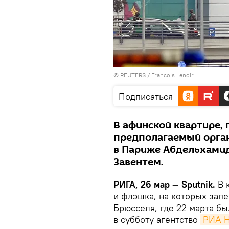
©
REUTERS
/ Francois Lenoir
Подписаться
В афинской квартире, 
предполагаемый орган
в Париже Абдельхамид
Завентем.
РИГА, 26 мар — Sputnik.
В 
и флэшка, на которых зап
Брюсселя, где 22 марта б
в субботу агентство
РИА Н