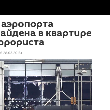
 аэропорта
айдена в квартире
еррориста
26 28.03.2016
)