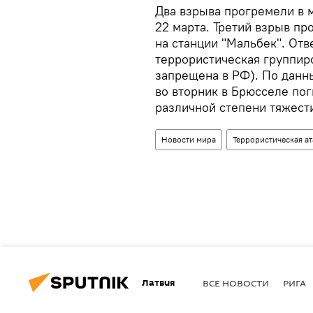
Два взрыва прогремели в 
22 марта. Третий взрыв пр
на станции "Мальбек". Отве
террористическая группиро
запрещена в РФ). По данны
во вторник в Брюсселе пог
различной степени тяжест
Новости мира
Террористическая ат
Латвия
ВСЕ НОВОСТИ
РИГА