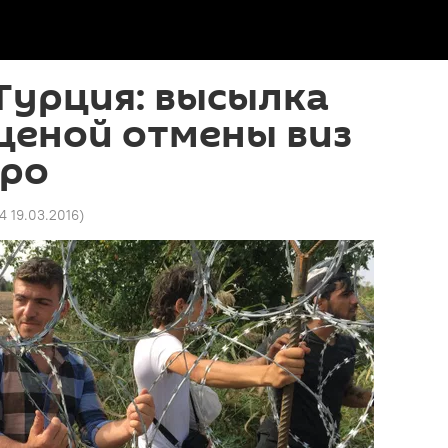
Турция: высылка
ценой отмены виз
вро
4 19.03.2016
)