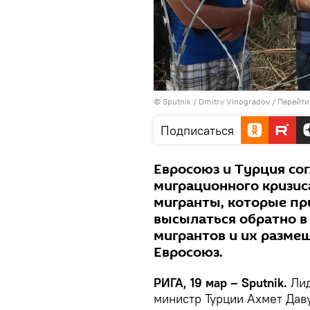
© Sputnik / Dmitry Vinogradov
/
Перейти
Подписаться
Евросоюз и Турция со
миграционного кризиса
мигранты, которые пр
высылаться обратно в
мигрантов и их размещ
Евросоюз.
PИГА, 19 мар – Sputnik.
Лид
министр Турции Ахмет Дав