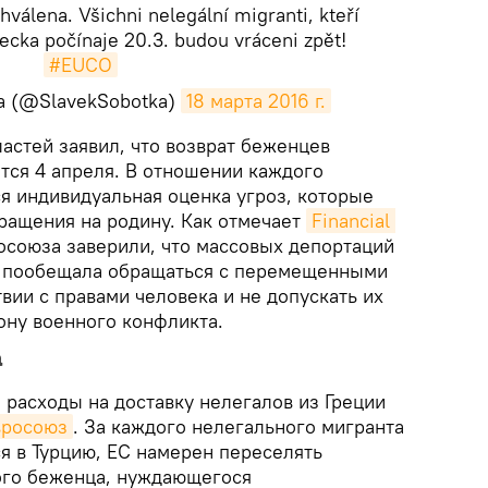
álena. Všichni nelegální migranti, kteří
recka počínaje 20.3. budou vráceni zpět!
#EUCO
ka (@SlavekSobotka)
18 марта 2016 г.
ластей заявил, что возврат беженцев
тся 4 апреля. В отношении каждого
я индивидуальная оценка угроз, которые
вращения на родину. Как отмечает
Financial 
росоюза заверили, что массовых депортаций
на пообещала обращаться с перемещенными
вии с правами человека и не допускать их
ону военного конфликта.
а
е расходы на доставку нелегалов из Греции
вросоюз
. За каждого нелегального мигранта
я в Турцию, ЕС намерен переселять
ого беженца, нуждающегося