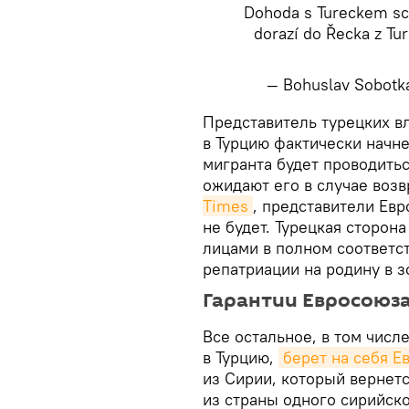
Dohoda s Tureckem schv
dorazí do Řecka z Tu
— Bohuslav Sobot
​Представитель турецких в
в Турцию фактически начне
мигранта будет проводитьс
ожидают его в случае воз
Times
, представители Ев
не будет. Турецкая сторо
лицами в полном соответст
репатриации на родину в з
Гарантии Евросоюз
Все остальное, в том числ
в Турцию,
берет на себя Е
из Сирии, который вернетс
из страны одного сирийск