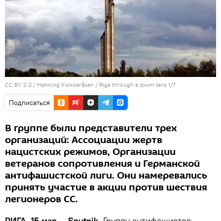
CC BY 2.0
/
Henning Klokkeråsen
/
Riga through a zoom lens 1/7
Подписаться
В группе были представители трех
организаций: Ассоциации жертв
нацистских режимов, Организации
ветеранов сопротивления и Германской
антифашистской лиги. Они намеревались
принять участие в акции против шествия
легионеров СС.
РИГА, 15 мар — Sputnik.
Группу антифашистов