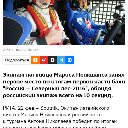
© Foto :
bajarussia.com
Подписаться
Экипаж латвийца Мариса Нейкшанса занял
первое место по итогам первой части бахи
"Россия — Северный лес-2016", обойдя
российский экипаж всего на 10 секунд.
РИГА, 22 фев – Sputnik. Экипаж латвийского
пилота Мариса Нейкшанса и российского
штурмана Антона Николаева победил по итогам
первого этапа Кубка мира по ралли-рейдам