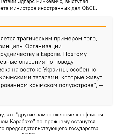
Латвии Эдгарс Ринкевичс, выступая
вета министров иностранных дел ОБСЕ.
ляется трагическим примером того,
принципы Организации
трудничеству в Европе. Поэтому
езные опасения по поводу
ека на востоке Украины, особенно
с крымскими татарами, которые живут
ированном крымском полуострове", —
у, что "другие замороженные конфликты
рном Карабахе" по-прежнему останутся
го председательствующего государства