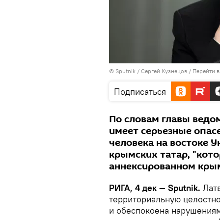
© Sputnik / Сергей Кузнецов
/
Перейти в
Подписаться
По словам главы ведом
имеет серьезные опас
человека на востоке 
крымских татар, "кот
аннексированном крым
РИГА, 4 дек — Sputnik.
Лат
территориальную целостно
и обеспокоена нарушениям