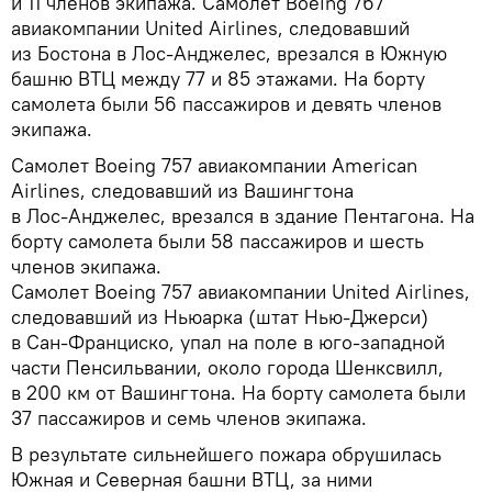
и 11 членов экипажа. Самолет Boeing 767
авиакомпании United Airlines, следовавший
из Бостона в Лос‑Анджелес, врезался в Южную
башню ВТЦ между 77 и 85 этажами. На борту
самолета были 56 пассажиров и девять членов
экипажа.
Самолет Boeing 757 авиакомпании American
Airlines, следовавший из Вашингтона
в Лос‑Анджелес, врезался в здание Пентагона. На
борту самолета были 58 пассажиров и шесть
членов экипажа.
Самолет Boeing 757 авиакомпании United Airlines,
следовавший из Ньюарка (штат Нью‑Джерси)
в Сан‑Франциско, упал на поле в юго‑западной
части Пенсильвании, около города Шенксвилл,
в 200 км от Вашингтона. На борту самолета были
37 пассажиров и семь членов экипажа.
В результате сильнейшего пожара обрушилась
Южная и Северная башни ВТЦ, за ними