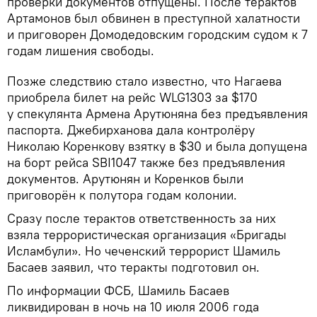
проверки документов отпущены. После терактов
Артамонов был обвинен в преступной халатности
и приговорен Домодедовским городским судом к 7
годам лишения свободы.
Позже следствию стало известно, что Нагаева
приобрела билет на рейс WLG1303 за $170
у спекулянта Армена Арутюняна без предъявления
паспорта. Джебирханова дала контролёру
Николаю Коренкову взятку в $30 и была допущена
на борт рейса SBI1047 также без предъявления
документов. Арутюнян и Коренков были
приговорён к полутора годам колонии.
Сразу после терактов ответственность за них
взяла террористическая организация «Бригады
Исламбули». Но чеченский террорист Шамиль
Басаев заявил, что теракты подготовил он.
По информации ФСБ, Шамиль Басаев
ликвидирован в ночь на 10 июля 2006 года