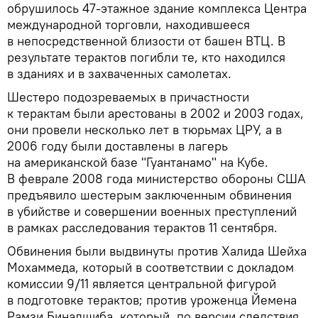
обрушилось 47‑этажное здание комплекса Центра
международной торговли, находившееся
в непосредственной близости от башен ВТЦ. В
результате терактов погибли те, кто находился
в зданиях и в захваченных самолетах.
Шестеро подозреваемых в причастности
к терактам были арестованы в 2002 и 2003 годах,
они провели несколько лет в тюрьмах ЦРУ, а в
2006 году были доставлены в лагерь
на американской базе "Гуантанамо" на Кубе.
В феврале 2008 года министерство обороны США
предъявило шестерым заключенным обвинения
в убийстве и совершении военных преступлений
в рамках расследования терактов 11 сентября.
Обвинения были выдвинуты против Халида Шейха
Мохаммеда, который в соответствии с докладом
комиссии 9/11 является центральной фигурой
в подготовке терактов; против уроженца Йемена
Рамзи Биналшиба, который, по версии следствия,