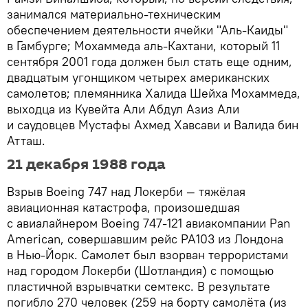
занимался материально‑техническим
обеспечением деятельности ячейки "Аль‑Каиды"
в Гамбурге; Мохаммеда аль‑Кахтани, который 11
сентября 2001 года должен был стать еще одним,
двадцатым угонщиком четырех американских
самолетов; племянника Халида Шейха Мохаммеда,
выходца из Кувейта Али Абдул Азиз Али
и саудовцев Мустафы Ахмед Хавсави и Валида бин
Атташ.
21 декабря 1988 года
Взрыв Boeing 747 над Локерби — тяжёлая
авиационная катастрофа, произошедшая
с авиалайнером Boeing 747-121 авиакомпании Pan
American, совершавшим рейс PA103 из Лондона
в Нью-Йорк. Самолет был взорван террористами
над городом Локерби (Шотландия) с помощью
пластичной взрывчатки семтекс. В результате
погибло 270 человек (259 на борту самолёта (из