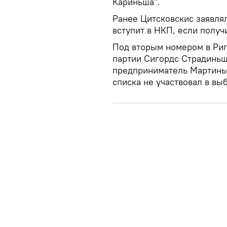
Кариньша".
Ранее Цитсковскис заявлял
вступит в НКП, если получ
Под вторым номером в Риг
партии Сигордс Страдиньш
предприниматель Мартинь
списка не участвовал в вы