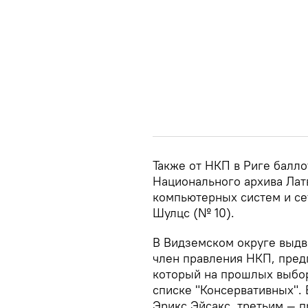
Также от НКП в Риге балл
Национального архива Лат
компьютерных систем и с
Шулцс (№ 10).
В Видземском округе выдв
член правления НКП, пред
который на прошлых выбо
списке "Консервативных".
Эрикс Эйсакс, третьим — 