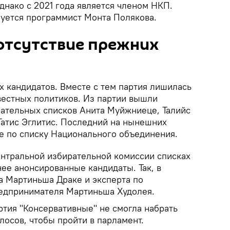
однако с 2021 года является членом НКП.
уется программист Монта Полякова.
отсутствие прежних
х кандидатов. Вместе с тем партия лишилась
вестных политиков. Из партии вышли
ательных списков Анита Муйжниеце, Талийс
Гатис Эглитис. Последний на нынешних
е по списку Национального объединения.
ентральной избирательной комиссии списках
ее анонсированные кандидаты. Так, в
а Мартиньша Драке и эксперта по
едпринимателя Мартиньша Худолея.
ртия "Консервативные" не смогла набрать
лосов, чтобы пройти в парламент.