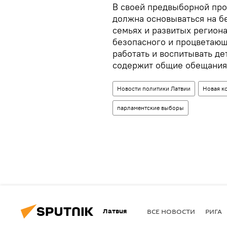
В своей предвыборной про
должна основываться на б
семьях и развитых региона
безопасного и процветающе
работать и воспитывать де
содержит общие обещания
Новости политики Латвии
Новая к
парламентские выборы
Латвия
ВСЕ НОВОСТИ
РИГА