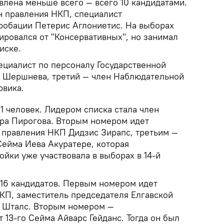
влена меньше всего — всего 10 кандидатами.
 правления НКП, специалист
робации Петерис Аглониетис. На выборах
ировался от "Консервативных", но занимал
иске.
ециалист по персоналу Государственной
а Шершнева, третий — член Наблюдательной
рвика.
1 человек. Лидером списка стала член
ра Пирогова. Вторым номером идет
 правления НКП Дидзис Зирапс, третьим —
Сейма Иева Акуратере, которая
ойки уже участвовала в выборах в 14-й
16 кандидатов. Первым номером идет
КП, заместитель председателя Елгавской
 Шталс. Вторым номером —
 13-го Сейма Айварс Гейданс. Тогда он был