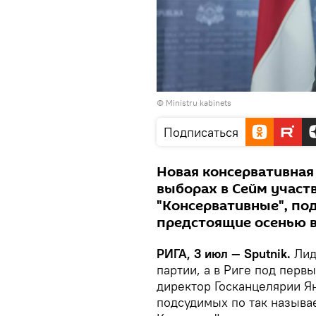
©
Ministru kabinets
Подписаться
Новая консервативная
выборах в Сейм участ
"Консервативные", по
предстоящие осенью 
РИГА, 3 июл — Sputnik.
Лид
партии, а в Риге под пер
директор Госканцелярии Я
подсудимых по так называ