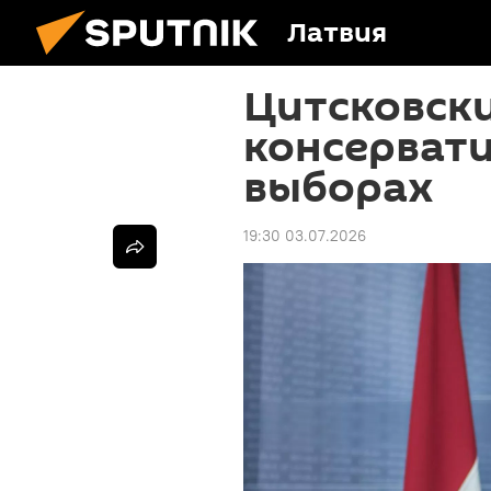
Латвия
Цитсковск
консерват
выборах
19:30 03.07.2026