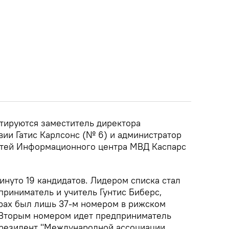
отируются заместитель директора
вии Гатис Карлсонс (№ 6) и администратор
етей Информационного центра МВД Каспарс
инуто 19 кандидатов. Лидером списка стал
приниматель и учитель Гунтис Биберс,
рах был лишь 37-м номером в рижском
 Вторым номером идет предприниматель
президент "Международной ассоциации