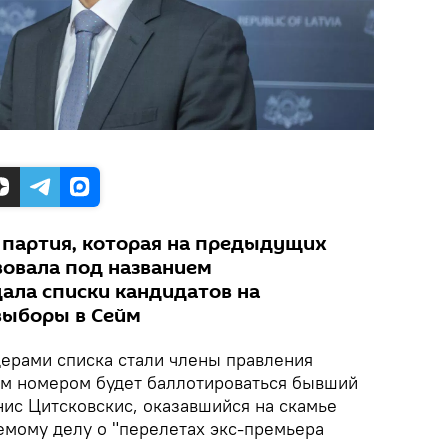
 партия, которая на предыдущих
вовала под названием
дала списки кандидатов на
выборы в Сейм
ерами списка стали члены правления
вым номером будет баллотироваться бывший
нис Цитсковскис, оказавшийся на скамье
емому делу о "перелетах экс-премьера