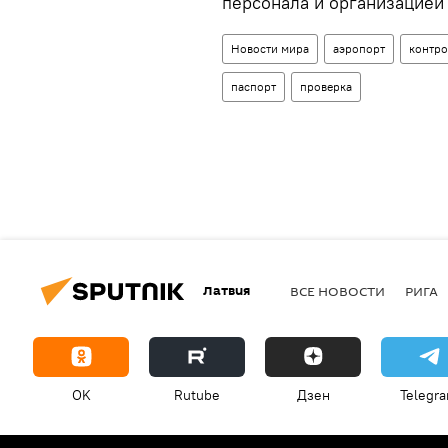
персонала и организацией
Новости мира
аэропорт
контро
паспорт
проверка
Латвия
ВСЕ НОВОСТИ
РИГА
OK
Rutube
Дзен
Telegr