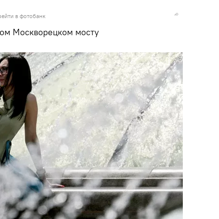
рейти в фотобанк
шом Москворецком мосту