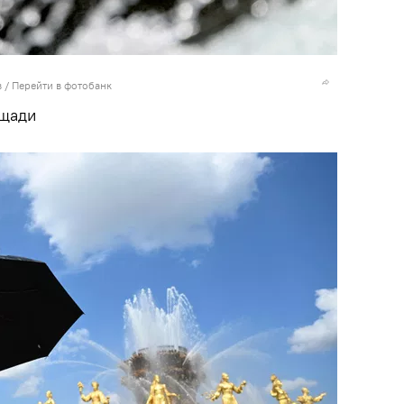
в
/
Перейти в фотобанк
ощади