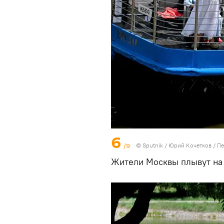
6
/9
© Sputnik / Юрий Кочетков
/
Пе
Жители Москвы плывут на