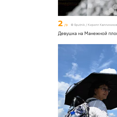
2
/9
© Sputnik / Кирилл Каллинико
Девушка на Манежной пл