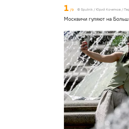
1
/9
© Sputnik / Юрий Кочетков
/
Пе
Москвичи гуляют на Боль