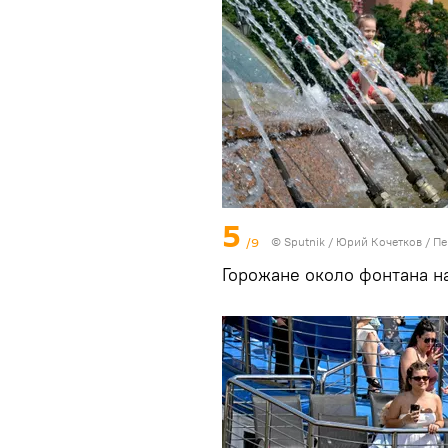
5
/9
© Sputnik / Юрий Кочетков
/
Пе
Горожане около фонтана 