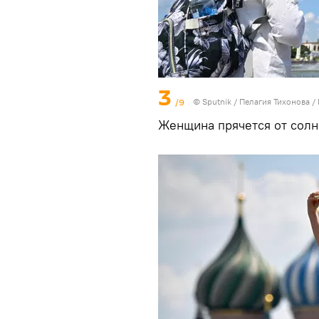
3
/9
© Sputnik / Пелагия Тихонова
/
Женщина прячется от солн