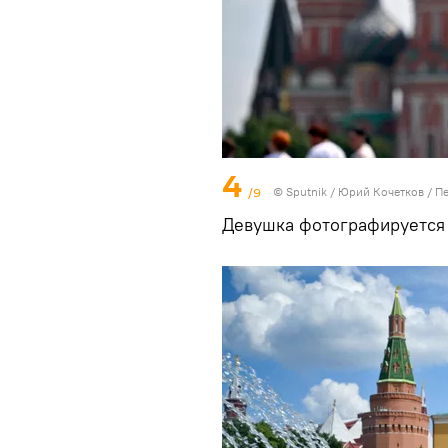
4
/9
© Sputnik / Юрий Кочетков
/
Пе
Девушка фотографируется