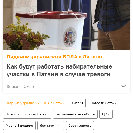
Падение украинских БПЛА в Латвии
Как будут работать избирательные
участки в Латвии в случае тревоги
18 июня, 09:15
Падение украинских БПЛА в Латвии
Латвия
Новости Латвии
Новости политики Латвии
парламентские выборы
ЦИК
Марис Звиедрис
беспилотник
безопасность