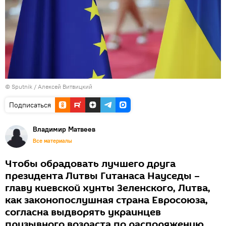
© Sputnik / Алексей Витвицкий
Подписаться
Владимир Матвеев
Все материалы
Чтобы обрадовать лучшего друга
президента Литвы Гитанаса Науседы –
главу киевской хунты Зеленского, Литва,
как законопослушная страна Евросоюза,
согласна выдворять украинцев
призывного возраста по распоряжению