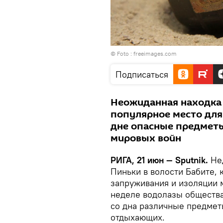
© Foto :
freeimages.com
Подписаться
Неожиданная находка 
популярное место для
дне опасные предметы
мировых войн
РИГА, 21 июн — Sputnik.
Нед
Пиньки в волости Бабите, 
запруживания и изоляции м
неделе водолазы общества
со дна различные предмет
отдыхающих.