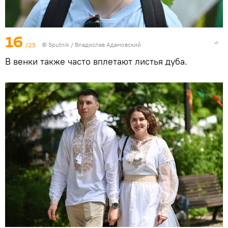
16
/23
© Sputnik / Владислав Адамовский
В венки также часто вплетают листья дуба.