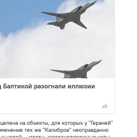
д Балтикой разогнали иллюзии
целена на объекты, для которых у "Гераней"
рименение тех же "Калибров" неоправданно
ных целей — мосты, железнодорожные узлы,