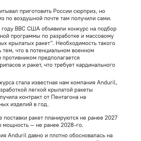
читывал приготовить России сюрприз, но
из по воздушной почте там получили сами.
4 году ВВС США объявили конкурс на подбор
ной программы по разработке и массовому
ых крылатых ракет". Необходимость такого
ь тем, что в потенциальном военном
 противником предполагается
ипасов и ракет, что требует кардинального
урса стала известная нам компания Anduril,
азработкой легкой крылатой ракеты
олучила контракт от Пентагона на
ных изделий в год.
е поставки ракет планируются не ранее 2027
ю мощность — не ранее 2028-го.
ния Anduril давно и плотно обосновалась на