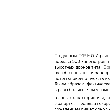
По данным ГУР МО Украины
порядка 500 километров, н
высотных дронов типа "Ори
на себе посылочки Бандере
потом спокойно пускать их
Таким образом, фактическ
в разы больше, чем у само
Главные характеристики, 
эксперты, — большая скоро
сожалением пишет одно ук