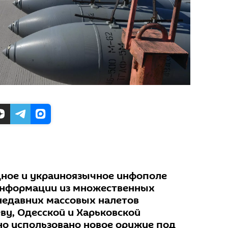
дное и украиноязычное инфополе
 информации из множественных
 недавних массовых налетов
ву, Одесской и Харьковской
о использовано новое оружие под