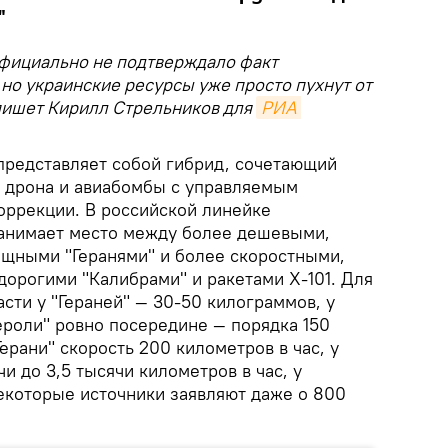
"
фициально не подтверждало факт
но украинские ресурсы уже просто пухнут от
пишет Кирилл Стрельников для
РИА 
 представляет собой гибрид, сочетающий
, дрона и авиабомбы с управляемым
оррекции. В российской линейке
занимает место между более дешевыми,
щными "Геранями" и более скоростными,
орогими "Калибрами" и ракетами Х‑101. Для
асти у "Гераней" — 30-50 килограммов, у
ероли" ровно посередине — порядка 150
ерани" скорость 200 километров в час, у
и до 3,5 тысячи километров в час, у
екоторые источники заявляют даже о 800