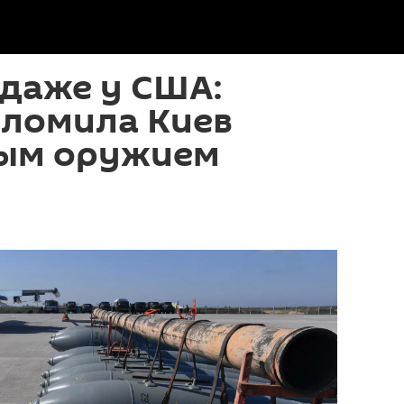
 даже у США:
еломила Киев
ым оружием