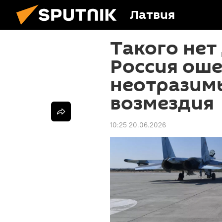
Латвия
Такого нет
Россия ош
неотразим
возмездия
10:25 20.06.2026