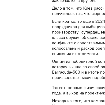
заключается в другом.
Дело в том, что Киев расс
получилось так, что сюрпр
Если кратко, то еще в 202
подрядчиков для амбициоз
производству "супердешев
класса оружия объяснялас
конфликте с сопоставимым
колоссальный расход боепр
снижения их стоимости.
Одним из победителей конк
которая вышла со своей р
Barracuda-500 и в итоге п
производство тысяч подоб
Так вот: первые физически
года, а выход на проектну
Исходя из того, что компа