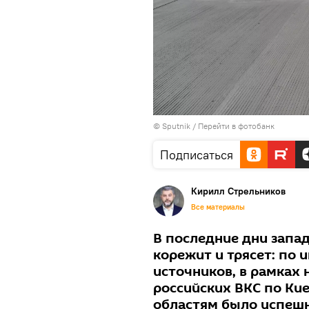
© Sputnik
/
Перейти в фотобанк
Подписаться
Кирилл Стрельников
Все материалы
В последние дни запа
корежит и трясет: по
источников, в рамках
российских ВКС по Кие
областям было успешн