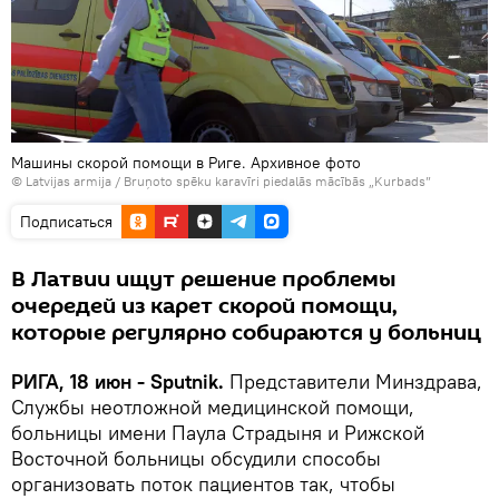
Машины скорой помощи в Риге. Архивное фото
©
Latvijas armija
/
Bruņoto spēku karavīri piedalās mācībās „Kurbads”
Подписаться
В Латвии ищут решение проблемы
очередей из карет скорой помощи,
которые регулярно собираются у больниц
РИГА, 18 июн - Sputnik.
Представители Минздрава,
Службы неотложной медицинской помощи,
больницы имени Паула Страдыня и Рижской
Восточной больницы обсудили способы
организовать поток пациентов так, чтобы