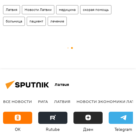
Латвия
Новости Латвии
медицина
скорая помощь
больница
пациент
лечение
Латвия
ВСЕ НОВОСТИ
РИГА
ЛАТВИЯ
НОВОСТИ ЭКОНОМИКИ ЛАТ
OK
Rutube
Дзен
Telegram