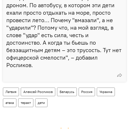
дроном. По автобусу, в котором эти дети
ехали просто отдыхать на море, просто
провести лето… Почему "вмазали", а не
"ударили"? Потому что, на мой взгляд, в
слове "удар" есть сила, честь и
достоинство. А когда ты бьешь по
беззащитным детям – это трусость. Тут нет
офицерской смелости", – добавил
Росликов.
Латвия
Алексей Росликов
Беларусь
Россия
Украина
атака
теракт
дети