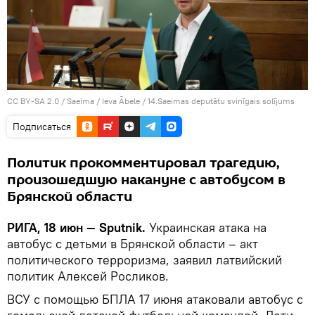
CC BY-SA 2.0
/
Saeima / Ieva Ābele
/
14.Saeimas deputātu svinīgais solījums
Подписаться
Политик прокомментировал трагедию,
произошедшую накануне с автобусом в
Брянской области
РИГА, 18 июн — Sputnik.
Украинская атака на
автобус с детьми в Брянской области – акт
политического терроризма, заявил латвийский
политик Алексей Росликов.
ВСУ с помощью БПЛА 17 июня атаковали автобус с