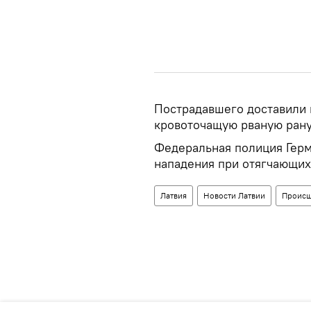
Пострадавшего доставили 
кровоточащую рваную рану 
Федеральная полиция Герм
нападения при отягчающих 
Латвия
Новости Латвии
Происш