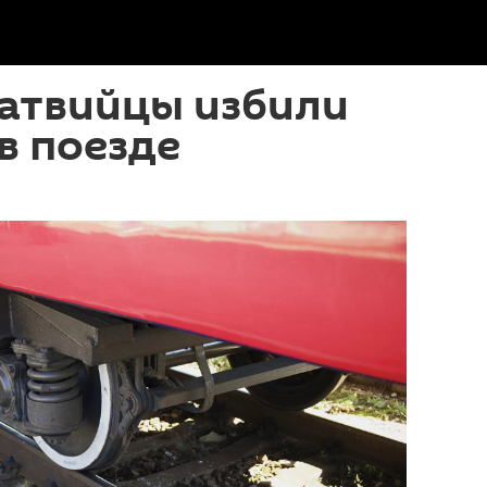
атвийцы избили
в поезде