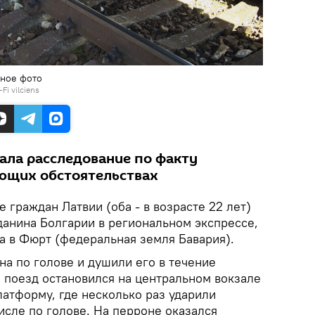
вное фото
Fi vilciens
ала расследование по факту
ющих обстоятельствах
е граждан Латвии (оба - в возрасте 22 лет)
данина Болгарии в региональном экспрессе,
 в Фюрт (федеральная земля Бавария).
а по голове и душили его в течение
а поезд остановился на центральном вокзале
атформу, где несколько раз ударили
числе по голове. На перроне оказался