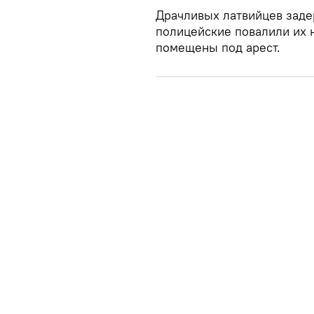
Драчливых латвийцев заде
полицейские повалили их 
помещены под арест.