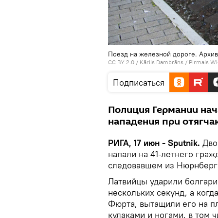
Поезд на железной дороге. Архи
CC BY 2.0
/
Kārlis Dambrāns
/
Pirmais Wi-
Подписаться
Полиция Германии нач
нападения при отягча
РИГА, 17 июн - Sputnik.
Дво
напали на 41-летнего граж
следовавшем из Нюрнберга
Латвийцы ударили болгарин
нескольких секунд, а когд
Фюрта, вытащили его на пл
кулаками и ногами, в том 