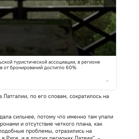
2
/8
ьской туристической ассоциации, в регионе
ов от бронирований достигло 60%
© REUTERS
 Латгалии, по его словам, сократилось на
адала сильнее, потому что именно там упали
ронами и отсутствие четкого плана, как
 подобные проблемы, отразились на
в Риге, и в других регионах Латвии", -