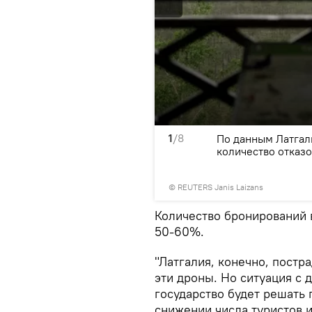
1
/8
а рядом с флагом Латгалии
По данным Латгал
количество отказ
© REUTERS Janis Laizans
Количество бронирований в
50-60%.
"Латгалия, конечно, постр
эти дроны. Но ситуация с д
государство будет решать
снижении числа туристов и 