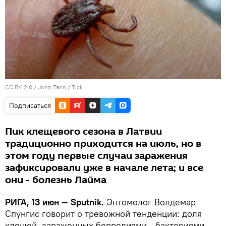
CC BY 2.0
/
John Tann
/
Tick
Подписаться
Пик клещевого сезона в Латвии
традиционно приходится на июль, но в
этом году первые случаи заражения
зафиксировали уже в начале лета; и все
они - болезнь Лайма
РИГА, 13 июн — Sputnik.
Энтомолог Волдемар
Спунгис говорит о тревожной тенденции: доля
клещей, зараженных боррелиями - бактериями,