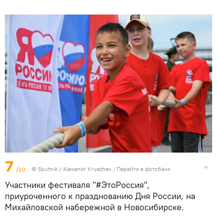
7
/10
© Sputnik / Alexandr Kryazhev
/
Перейти в фотобанк
Участники фестиваля "#ЭтоРоссия",
приуроченного к празднованию Дня России, на
Михайловской набережной в Новосибирске.