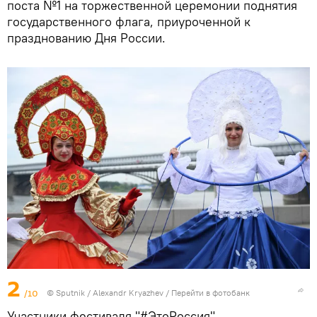
поста №1 на торжественной церемонии поднятия
государственного флага, приуроченной к
празднованию Дня России.
2
/10
© Sputnik / Alexandr Kryazhev
/
Перейти в фотобанк
Участники фестиваля "#ЭтоРоссия",