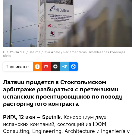
CC BY-SA 2.0
/
Saeima / Ieva Ābele
/
Parlamentārās izmeklēšanas komisijas
sēde
Подписаться
Латвии придется в Стокгольмском
арбитраже разбираться с претензиями
испанских проектировщиков по поводу
расторгнутого контракта
РИГА, 12 июн — Sputnik.
Консорциум двух
испанских компаний, состоящий из IDOM,
Consulting, Engineering, Architecture и Ingeniería y