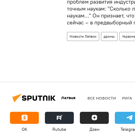
проблем развития индустр
точным наукам: "Сколько 
наукам…" Он признает, что
сейчас – в предвыборный 
Новости Латвии
дроны
Украин
Латвия
ВСЕ НОВОСТИ
РИГА
OK
Rutube
Дзен
Telegr