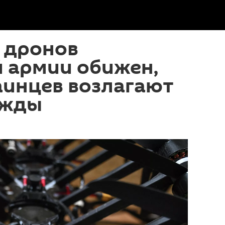
 дронов
 армии обижен,
аинцев возлагают
ежды