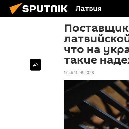
Латвия
Поставщик
латвийской
что на укр
такие над
17:45 11.06.2026