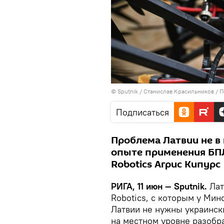
© Sputnik / Станислав Красильников
/
П
Подписаться
Проблема Латвии не в
опыте применения БПЛ
Robotics Агрис Кипурс
РИГА, 11 июн — Sputnik.
Лат
Robotics, с которым у Мин
Латвии не нужны украинск
на местном уровне разобра