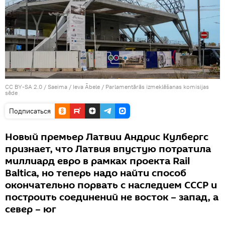
CC BY-SA 2.0
/
Saeima / Ieva Ābele
/
Parlamentārās izmeklēšanas komisijas
sēde
Подписаться
Новый премьер Латвии Андрис Кулбергс
признает, что Латвия впустую потратила
миллиард евро в рамках проекта Rail
Baltica, но теперь надо найти способ
окончательно порвать с наследием СССР и
построить соединений не восток – запад, а
север – юг