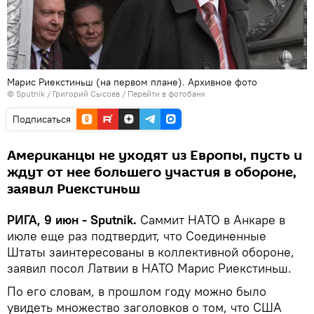
Марис Риекстиньш (на первом плане). Архивное фото
© Sputnik / Григорий Сысоев
/
Перейти в фотобанк
Подписаться
Американцы не уходят из Европы, пусть и
ждут от нее большего участия в обороне,
заявил Риекстиньш
РИГА, 9 июн - Sputnik.
Саммит НАТО в Анкаре в
июле еще раз подтвердит, что Соединенные
Штаты заинтересованы в коллективной обороне,
заявил посол Латвии в НАТО Марис Риекстиньш.
По его словам, в прошлом году можно было
увидеть множество заголовков о том, что США