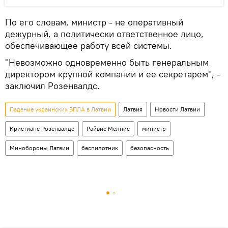
По его словам, министр - не оперативный
дежурный, а политически ответственное лицо,
обеспечивающее работу всей системы.
"Невозможно одновременно быть генеральным
директором крупной компании и ее секретарем", -
заключил Розенвалдс.
Падение украинских БПЛА в Латвии
Латвия
Новости Латвии
Кристианс Розенвалдс
Райвис Мелнис
министр
Минобороны Латвии
беспилотник
безопасность