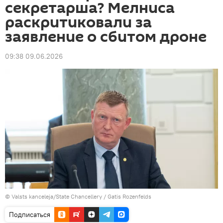
секретарша? Мелниса
раскритиковали за
заявление о сбитом дроне
09:38 09.06.2026
©
Valsts kanceleja/State Chancellery / Gatis Rozenfelds
Подписаться