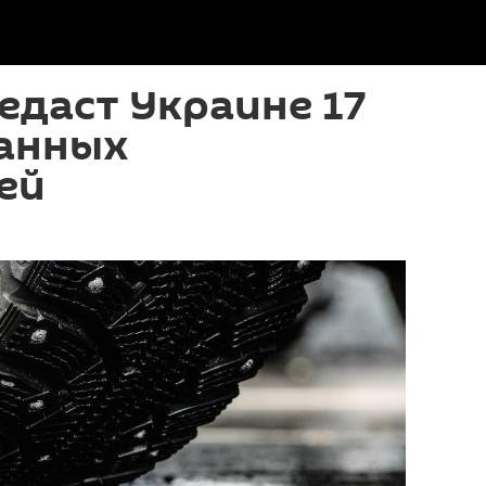
едаст Украине 17
анных
ей