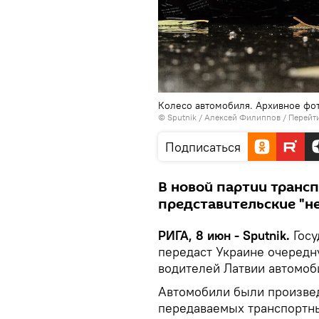
Колесо автомобиля. Архивное фо
© Sputnik / Алексей Филиппов
/
Перейт
Подписаться
В новой партии трансп
представительские "н
РИГА, 8 июн - Sputnik.
Гос
передаст Украине очередн
водителей Латвии автомоб
Автомобили были произвед
передаваемых транспортны