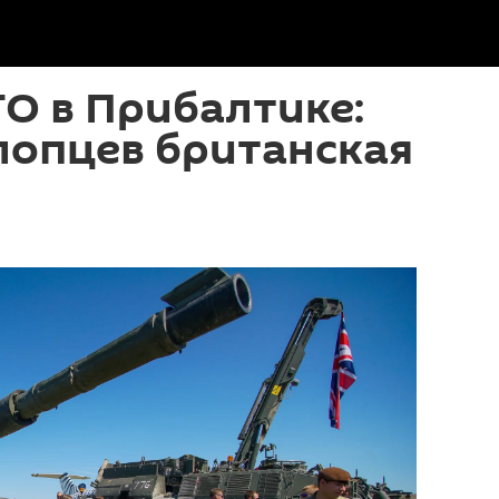
О в Прибалтике:
лопцев британская