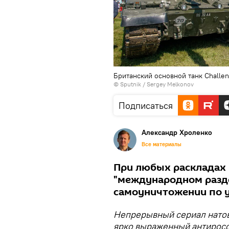
Британский основной танк Challen
© Sputnik / Sergey Melkonov
Подписаться
Александр Хроленко
Все материалы
При любых раскладах 
"международном разде
самоуничтожении по 
Непрерывный сериал натов
ярко выраженный антиросс