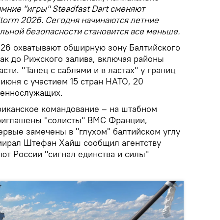
мние "игры" Steadfast Dart сменяют
torm 2026. Сегодня начинаются летние
альной безопасности становится все меньше.
026 охватывают обширную зону Балтийского
ак до Рижского залива, включая районы
сти. "Танец с саблями и в ластах" у границ
 июня с участием 15 стран НАТО, 20
оеннослужащих.
риканское командование – на штабном
риглашены "солисты" ВМС Франции,
ервые замечены в "глухом" балтийском углу
мирал Штефан Хайш сообщил агентству
ют России "сигнал единства и силы"