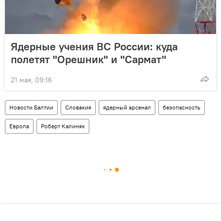
Ядерные учения ВС России: куда
полетят "Орешник" и "Сармат"
21 мая, 09:16
Новости Балтии
Словакия
ядерный арсенал
безопасность
Европа
Роберт Калиняк