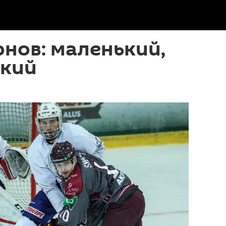
нов: маленький,
ький