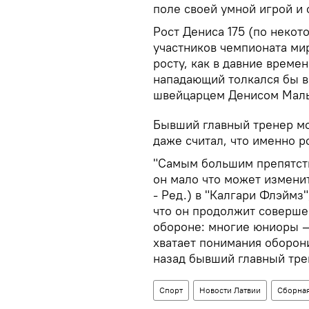
поле своей умной игрой и 
Рост Дениса 175 (по некот
участников чемпионата ми
росту, как в давние време
нападающий толкался бы в
швейцарцем Денисом Мал
Бывший главный тренер м
даже считал, что именно р
"Самым большим препятств
он мало что может изменит
- Ред.) в "Калгари Флэймз"
что он продолжит совершен
обороне: многие юниоры —
хватает понимания оборон
назад бывший главный тре
Спорт
Новости Латвии
Сборная