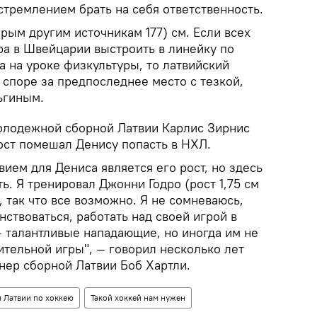
стремлением брать на себя ответственность.
орым другим источникам 177) см. Если всех
ра в Швейцарии выстроить в линейку по
на на уроке физкультуры, то латвийский
 споре за предпоследнее место с тезкой,
ьгиным.
олодежной сборной Латвии Карлис Зирнис
ост помешал Денису попасть в НХЛ.
ием для Дениса является его рост, но здесь
ь. Я тренировал Джонни Годро (рост 1,75 см
, так что все возможно. Я не сомневаюсь,
ствоваться, работать над своей игрой в
 талантливые нападающие, но иногда им не
ительной игры", — говорил несколько лет
нер сборной Латвии Боб Хартли.
 Латвии по хоккею
Такой хоккей нам нужен