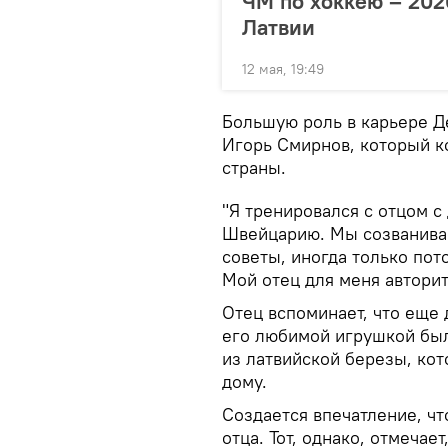
ЧМ по хоккею – 202
Латвии
12 мая, 19:49
Большую роль в карьере Д
Игорь Смирнов, который к
страны.
"Я тренировался с отцом с 
Швейцарию. Мы созванивае
советы, иногда только пот
Мой отец для меня авторит
Отец вспоминает, что еще д
его любимой игрушкой был
из латвийской березы, кот
дому.
Создается впечатление, чт
отца. Тот, однако, отмечае