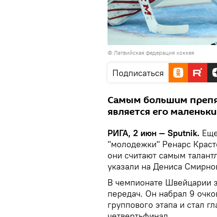
© Латвийская федерация хоккея
Подписаться
Самым большим препя
является его маленьки
РИГА, 2 июн — Sputnik.
Еще
"молодежки" Ренарс Красте
они считают самым талант
указали на Дениса Смирно
В чемпионате Швейцарии за
передач. Он набрал 9 очков
группового этапа и стал г
четвертьфинал.