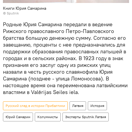
Книги Юрия Самарина
© Sputnik
Родные Юрия Самарина передали в ведение
Рижского православного Петро-Павловского
братства большую денежную сумму. Согласно его
завещанию, проценты с нее предназначались для
поддержки образования православных латышей в
городах и в сельских районах. В 1923 году в знак
признания его заслуг одну из рижских улиц
назвали в честь русского славянофила Юрия
Самарина (позднее - улица Ломоносова). В
настоящее время она переименована латвийскими
властями в Valērijas Seiles iela.
Русский след в истории Прибалтики
Латвия
История
Юрий Самарин
Колумнисты
Эксперты Sputnik Латвия