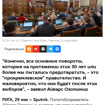
CC BY-SA 2.0
/
Saeima / Ieva Ābele
/
Saeimas 21.maija sēde
Подписаться
"Конечно, все основные повороты,
которые на протяжении этих 30 лет или
более мы пытались предотвратить, – это
"прокремлевское" правительство. И
маловероятно, что оно будет после этих
выборов", – заявил Айварс Озолиньш
РИГА, 29 мая — Sputnik.
Политобозреватель
Айварс Озолиньш считает, что смена партий в